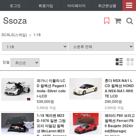
로그인
회원가입
마이페이지
최근본상품
Ssoza
SCALS(스케일)
1:18
정렬
파가니 이몰라 LC
혼다 NSX-NA1 L
D 컬렉션 Pagani I
CD 컬렉션 HOND
mola- Silver colo
A NSX-NA1-WHI
r-LCD
TE LCD
539,000원
290,000원
5,390원 적립
2,900원 적립
1:18 멕라렌 M23
페라리 F80 브라고
D-1976 일본 그랑
컬렉션 Ferrari F8
프리 아말감 컬렉
0 Baujahr 2024/r
션 McLaren M23
ed(Bburago)