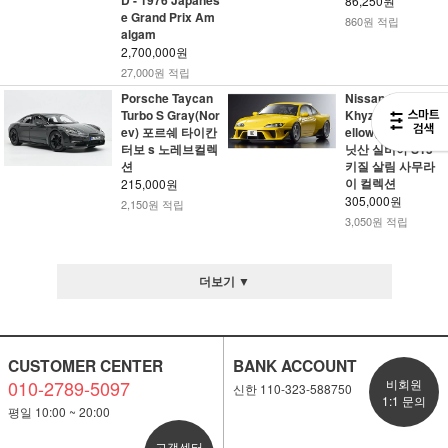
D - 1976 Japanes
86,250원
e Grand Prix Am
860원 적립
algam
2,700,000원
27,000원 적립
Porsche Taycan
Nissan Silvia S15
Turbo S Gray(Nor
Khyzyl Saleem Y
ev) 포르쉐 타이칸
ellow(SAMURAI)
터보 s 노레브컬렉
닛산 실비아 S15
션
키질 살림 사무라
이 컬렉션
215,000원
305,000원
2,150원 적립
3,050원 적립
더보기 ▼
CUSTOMER CENTER
BANK ACCOUNT
010-2789-5097
비회원
신한 110-323-588750
1:1 문의
평일 10:00 ~ 20:00
고객센터