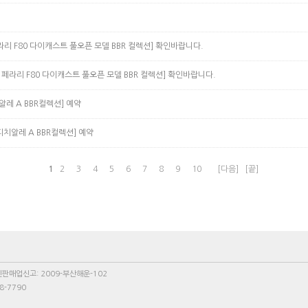
(BBR) 페라리 F80 다이캐스트 풀오픈 모델 BBR 컬렉션]
확인바랍니다.
car(BBR) 페라리 F80 다이캐스트 풀오픈 모델 BBR 컬렉션]
확인바랍니다.
스피치알레 A BBR컬렉션]
예약
96 스피치알레 A BBR컬렉션]
예약
1
2
3
4
5
6
7
8
9
10
[다음]
[끝]
신판매업신고: 2009-부산해운-102
8-7790