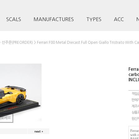
SCALS
MANUFACTURES
TYPES
ACC
>
> Ferrari F80 Metal Diecast Full Open Giallo Tristrato W
선주문(PREORDER)
Ferra
carb
INCL
적립
판매
제조
상품
려보세요
원산
Ferrar
with 
BASE