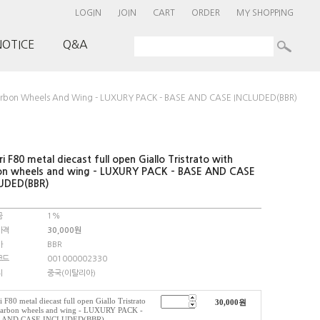
LOGIN
JOIN
CART
ORDER
MY SHOPPING
NOTICE
Q&A
ith Carbon Wheels And Wing - LUXURY PACK - BASE AND CASE INCLUDED(BBR)
ri F80 metal diecast full open Giallo Tristrato with
on wheels and wing - LUXURY PACK - BASE AND CASE
UDED(BBR)
금
1%
가격
30,000
원
사
BBR
코드
001000002330
지
중국(이탈리아)
i F80 metal diecast full open Giallo Tristrato
30,000
원
carbon wheels and wing - LUXURY PACK -
 AND CASE INCLUDED(BBR)