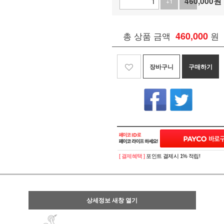
460,000
원
+1
-1
총 상품 금액
460,000
원
장바구니
구매하기
[ 결제혜택 ]
포인트 결제시 1% 적립!
상세정보 새창 열기