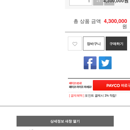
4,300,000
원
+1
-1
총 상품 금액
4,300,000
원
장바구니
구매하기
[ 결제혜택 ]
포인트 결제시 1% 적립!
상세정보 새창 열기