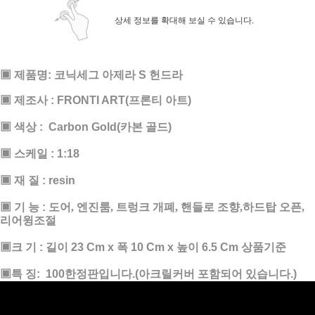
상세 정보를 확대해 보실 수 있습니다.
▣ 제품명:
코닉세그 아제라 S 헌드라
▣ 제조사 : FRONTI ART(프론티 아트)
▣ 색상 :
Carbon Gold
(카본 골드)
▣ 스케일 : 1:18
▣ 재 질 : resin
▣ 기 능 :
도어, 엔진룸, 트렁크 개폐, 핸들로 조향,하드탑 오픈,
리어윙조절
페이코 ID로 페
PAYCO 바로
▣크 기 : 길이 23 Cm x 폭 10 Cm x 높이 6.5 Cm 상품기준
▣특 징: 100한정판입니다.(아크릴커버 포함되어 있습니다.)