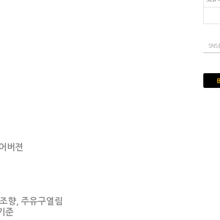
SNS
피규어버젼
륜 조향, 주유구열림
품기준