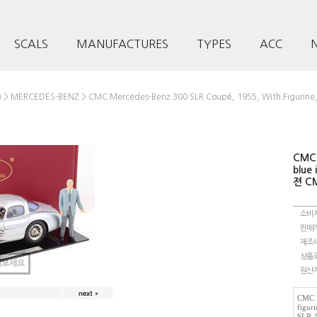
SCALS
MANUFACTURES
TYPES
ACC
>
> CMC Mercedes-Benz 300 SLR Coupé, 1955, With Figu
)
MERCEDES-BENZ
CMC 
blue
젼 C
소비
판매
제조
상품
려보세요
원산
CMC M
figu
SLR