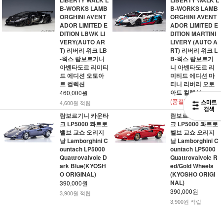
LIBERTY WALK L
LIBERTY WALK L
B-WORKS LAMB
B-WORKS LAMB
ORGHINI AVENT
ORGHINI AVENT
ADOR LIMITED E
ADOR LIMITED E
DITION LBWK LI
DITION MARTINI
VERY(AUTO AR
LIVERY (AUTO A
T) 리버리 위크 LB
RT) 리버리 위크 L
-웍스 람보르기니
B-웍스 람보르기
아벤타도르 리미티
니 아벤타도르 리
드 에디션 오토아
미티드 에디션 마
트 컬렉션
티니 리버리 오토
아트 컬렉션
460,000원
(품절)
4,600원 적립
람보르기니 카운타
람보르기니 카운타
크 LP5000 콰트로
크 LP5000 콰트로
밸브 교쇼 오리지
벨브 교쇼 오리지
날 Lamborghini C
날 Lamborghini C
ountach LP5000
ountach LP5000
Quattrovalvole D
Quattrovalvole R
ark Blue(KYOSH
ed/Gold Wheels
O ORIGINAL)
(KYOSHO ORIGI
NAL)
390,000원
390,000원
3,900원 적립
3,900원 적립