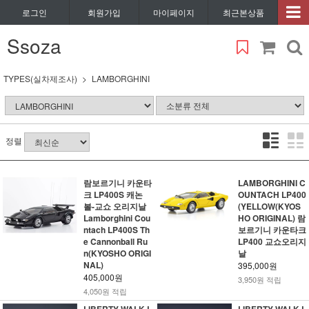
로그인
회원가입
마이페이지
최근본상품
Ssoza
TYPES(실차제조사)
LAMBORGHINI
정렬
람보르기니 카운타
LAMBORGHINI C
크 LP400S 캐논
OUNTACH LP400
볼-교쇼 오리지날
(YELLOW(KYOS
Lamborghini Cou
HO ORIGINAL) 람
ntach LP400S Th
보르기니 카운타크
e Cannonball Ru
LP400 교쇼오리지
n(KYOSHO ORIGI
날
NAL)
395,000원
405,000원
3,950원 적립
4,050원 적립